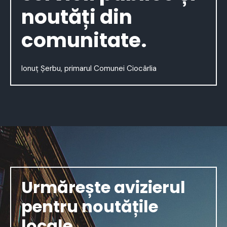
noutăți din
comunitate.
Ionuț Șerbu, primarul Comunei Ciocârlia
Urmărește avizierul
pentru noutățile
locale.