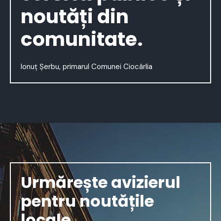
noutăți din
comunitate.
Ionuț Șerbu, primarul Comunei Ciocârlia
Urmărește avizierul
pentru noutățile
locale.