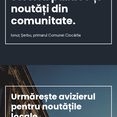
noutăți din
comunitate.
Ionuț Șerbu, primarul Comunei Ciocârlia
Urmărește avizierul
pentru noutățile
locale.