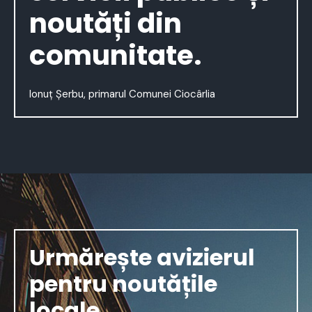
noutăți din
comunitate.
Ionuț Șerbu, primarul Comunei Ciocârlia
Urmărește avizierul
pentru noutățile
locale.