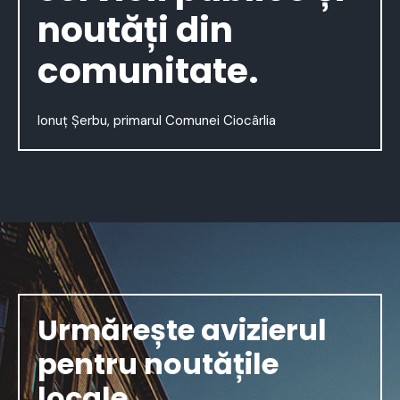
noutăți din
comunitate.
Ionuț Șerbu, primarul Comunei Ciocârlia
Urmărește avizierul
pentru noutățile
locale.