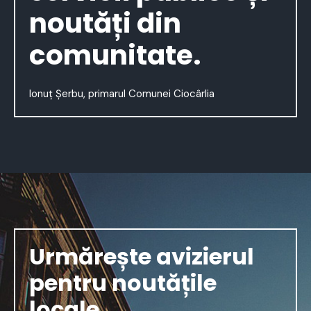
noutăți din
comunitate.
Ionuț Șerbu, primarul Comunei Ciocârlia
Urmărește avizierul
pentru noutățile
locale.