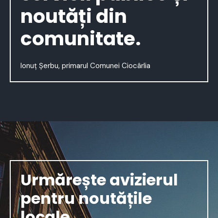
noutăți din
comunitate.
Ionuț Șerbu, primarul Comunei Ciocârlia
Urmărește avizierul
pentru noutățile
locale.