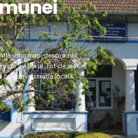
omunei
flă informații despre noi,
ște avizierul. Tot de aici
 cu administrația locală.