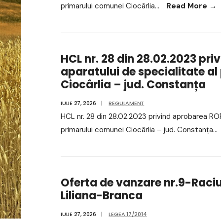
primarului comunei Ciocârlia
...
Read More
→
HCL nr. 28 din 28.02.2023 pri
aparatului de specialitate a
Ciocârlia – jud. Constanța
IULIE 27, 2026
|
REGULAMENT
HCL nr. 28 din 28.02.2023 privind aprobarea ROF-
primarului comunei Ciocârlia – jud. Constanța
...
Oferta de vanzare nr.9-Raci
Liliana-Branca
IULIE 27, 2026
|
LEGEA 17/2014