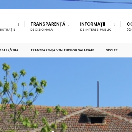
TRANSPARENȚĂ
INFORMAȚII
C
ISTRAȚIE
DECIZIONALĂ
DE INTERES PUBLIC
02
GEA 17/2014
TRANSPARENȚA VENITURILOR SALARIALE
SPCLEP