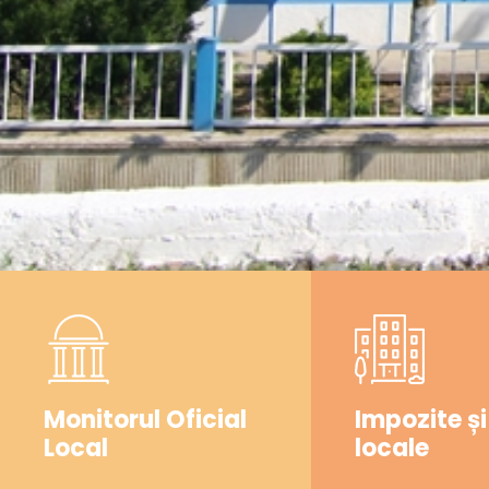
Monitorul Oficial
Impozite și
Local
locale