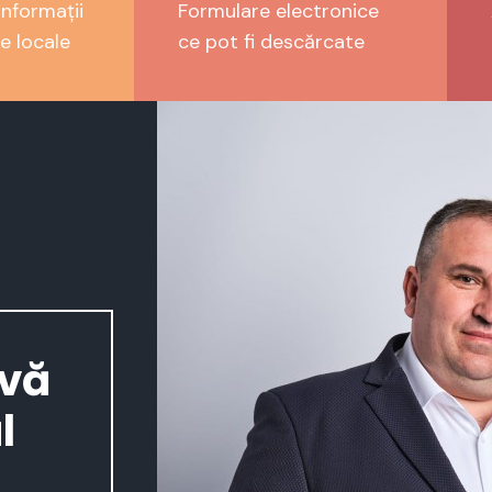
nformații
Formulare electronice
e locale
ce pot fi descărcate
 vă
l