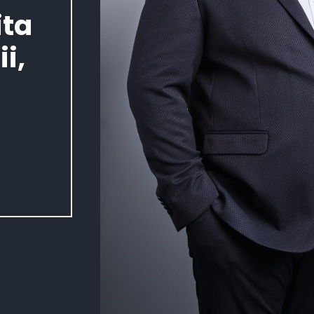
ita
i,