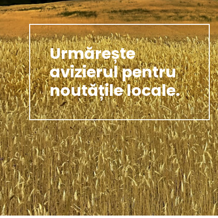
Urmărește
avizierul pentru
noutățile locale.