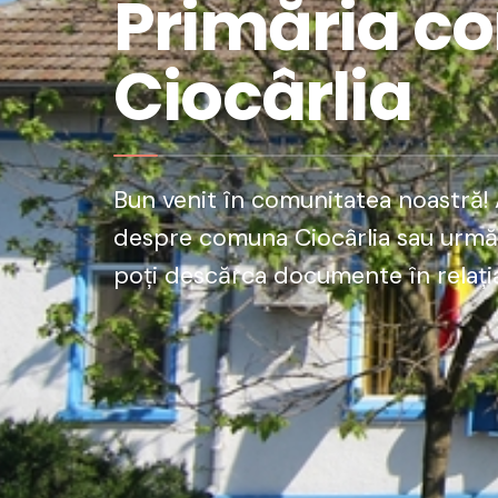
Primăria c
Ciocârlia
Bun venit în comunitatea noastră! A
despre comuna Ciocârlia sau urmăre
poți descărca documente în relația