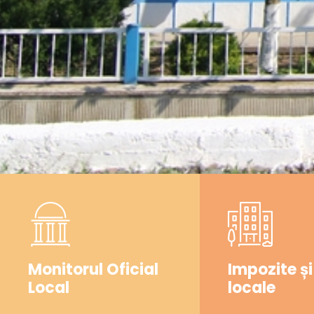
Monitorul Oficial
Impozite și
Local
locale