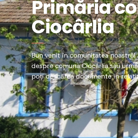
Primăria c
Ciocârlia
Bun venit în comunitatea noastră! A
despre comuna Ciocârlia sau urmăre
poți descărca documente în relația