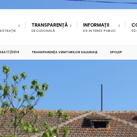
TRANSPARENȚĂ
INFORMAȚII
C
ISTRAȚIE
DECIZIONALĂ
DE INTERES PUBLIC
02
GEA 17/2014
TRANSPARENȚA VENITURILOR SALARIALE
SPCLEP