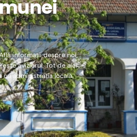
omunei
flă informații despre noi,
ște avizierul. Tot de aici
 cu administrația locală.