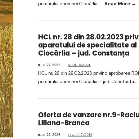
primarului comunei Ciocârlia
...
Read More
→
HCL nr. 28 din 28.02.2023 pri
aparatului de specialitate a
Ciocârlia – jud. Constanța
IULIE 27, 2026
|
REGULAMENT
HCL nr. 28 din 28.02.2023 privind aprobarea ROF-
primarului comunei Ciocârlia – jud. Constanța
...
Oferta de vanzare nr.9-Raci
Liliana-Branca
IULIE 27, 2026
|
LEGEA 17/2014