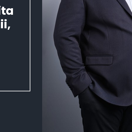
ita
i,