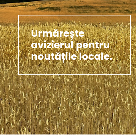
Urmărește
avizierul pentru
noutățile locale.