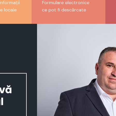
nformații
Formulare electronice
e locale
ce pot fi descărcate
 vă
l